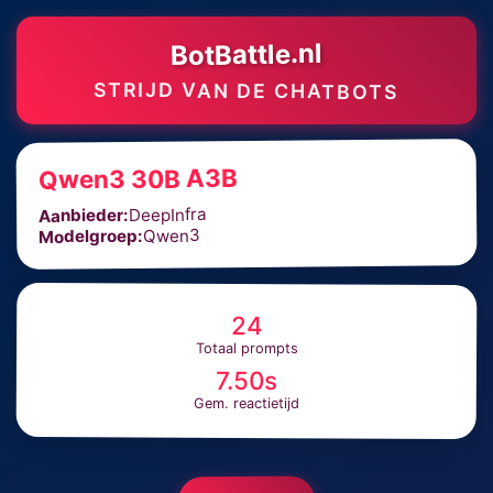
BotBattle.nl
STRIJD VAN DE CHATBOTS
Qwen3 30B A3B
DeepInfra
Aanbieder:
Qwen3
Modelgroep:
24
Totaal prompts
7.50s
Gem. reactietijd