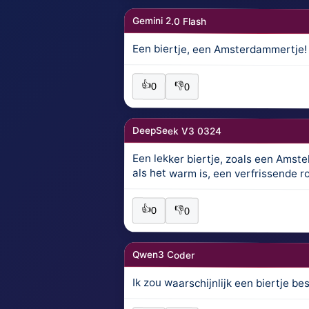
Gemini 2.0 Flash
Een biertje, een Amsterdammertje!
👍
👎
0
0
DeepSeek V3 0324
Een lekker biertje, zoals een Amstel
als het warm is, een verfrissende r
👍
👎
0
0
Qwen3 Coder
Ik zou waarschijnlijk een biertje b