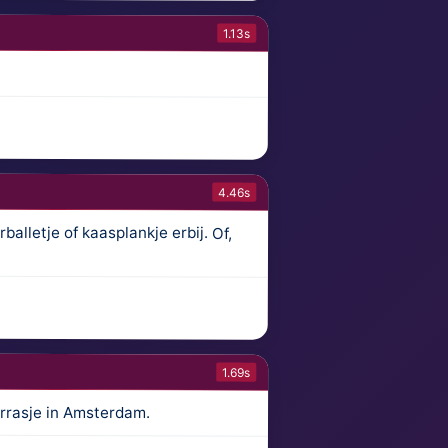
1.13s
4.46s
balletje of kaasplankje erbij. Of,
1.69s
errasje in Amsterdam.