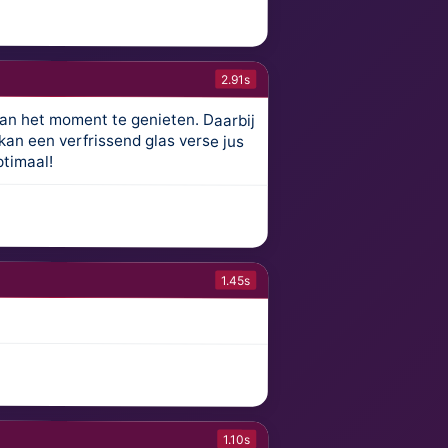
2.91s
van het moment te genieten. Daarbij
, kan een verfrissend glas verse jus
ptimaal!
1.45s
1.10s