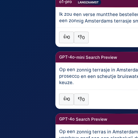
o1-pro
LANGZAAMST
Ik zou een verse muntthee bestellen
een zonnig Amsterdams terrasje sma
👍
👎
0
0
GPT-4o-mini Search Preview
Op een zonnig terrasje in Amsterdam
prosecco en een scheutje bruiswater.
keuze.
👍
👎
0
0
GPT-4o Search Preview
Op een zonnig terras in Amsterdam z
voorkeur geef aan een alcoholvrij dra