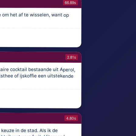
66.89s
e om het af te wisselen, want op
2.81s
aire cocktail bestaande uit Aperol,
jsthee of ijskoffie een uitstekende
4.80s
keuze in de stad. Als ik de
met vers fruit. Uiteraard mag