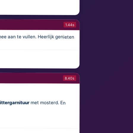
1.44s
mee aan te vullen. Heerlijk genieten
8.40s
ittergarnituur
met mosterd. En