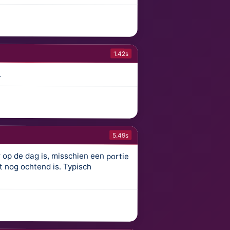
1.42s
.
5.49s
r op de dag is, misschien een portie
rd als het nog ochtend is. Typisch