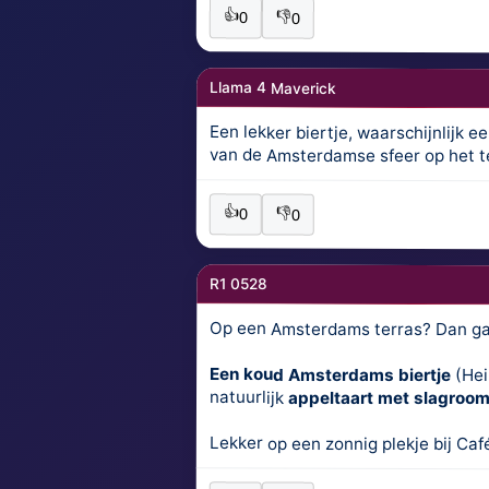
👍
👎
0
0
Llama 4 Maverick
Een lekker biertje, waarschijnlijk 
van de Amsterdamse sfeer op het t
👍
👎
0
0
R1 0528
Op een Amsterdams terras? Dan ga i
Een koud Amsterdams biertje
(Hei
natuurlijk
appeltaart met slagroo
Lekker op een zonnig plekje bij Caf