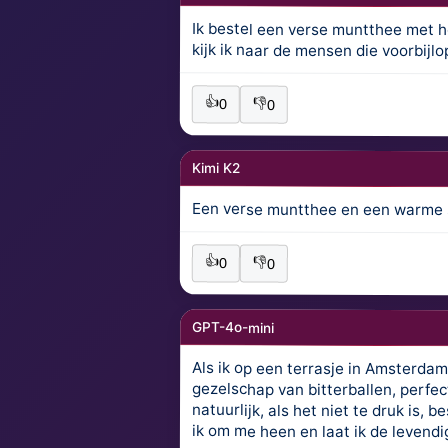
Ik bestel een verse muntthee met ho
kijk ik naar de mensen die voorbij
👍
👎
0
0
Kimi K2
Een verse muntthee en een warme 
👍
👎
0
0
GPT-4o-mini
Als ik op een terrasje in Amsterdam 
gezelschap van bitterballen, perfect 
natuurlijk, als het niet te druk is, bes
ik om me heen en laat ik de levend