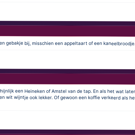
en gebakje bij, misschien een appeltaart of een kaneelbroodje
hijnlijk een Heineken of Amstel van de tap. En als het wat late
 is een wit wijntje ook lekker. Of gewoon een koffie verkee