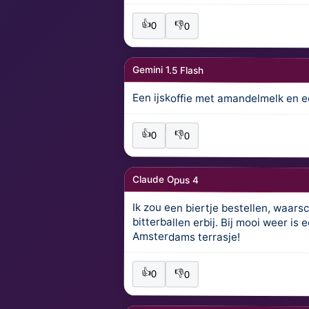
👍
👎
0
0
Gemini 1.5 Flash
Een ijskoffie met amandelmelk en e
👍
👎
0
0
Claude Opus 4
Ik zou een biertje bestellen, waarsc
bitterballen erbij. Bij mooi weer
Amsterdams terrasje!
👍
👎
0
0