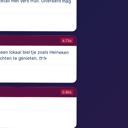
4.73s
 een lokaal biertje zoals Heineken
chten te genieten. 🍺☕️
0.90s