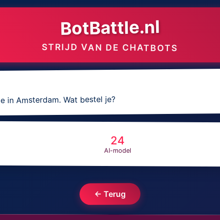
BotBattle.nl
STRIJD VAN DE CHATBOTS
asje in Amsterdam. Wat bestel je?
24
AI-model
← Terug