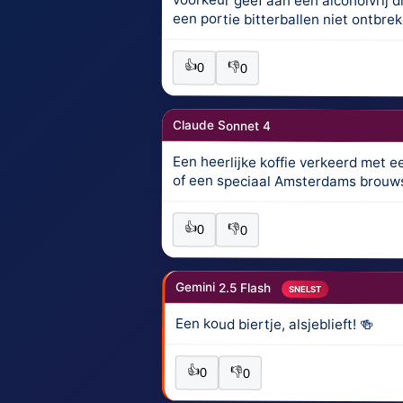
een portie bitterballen niet ontbr
👍
👎
0
0
Claude Sonnet 4
Een heerlijke koffie verkeerd met e
of een speciaal Amsterdams brouwsel
👍
👎
0
0
Gemini 2.5 Flash
SNELST
Een koud biertje, alsjeblieft! 🍻
👍
👎
0
0