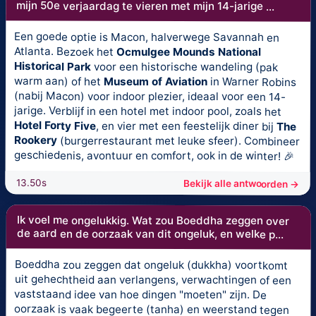
mijn 50e verjaardag te vieren met mijn 14-jarige ...
Een goede optie is Macon, halverwege Savannah en
Atlanta. Bezoek het
Ocmulgee Mounds National
Historical Park
voor een historische wandeling (pak
warm aan) of het
Museum of Aviation
in Warner Robins
(nabij Macon) voor indoor plezier, ideaal voor een 14-
jarige. Verblijf in een hotel met indoor pool, zoals het
Hotel Forty Five
, en vier met een feestelijk diner bij
The
Rookery
(burgerrestaurant met leuke sfeer). Combineer
geschiedenis, avontuur en comfort, ook in de winter! 🎉
13.50s
Bekijk alle antwoorden →
Ik voel me ongelukkig. Wat zou Boeddha zeggen over
de aard en de oorzaak van dit ongeluk, en welke p...
Boeddha zou zeggen dat ongeluk (dukkha) voortkomt
uit gehechtheid aan verlangens, verwachtingen of een
vaststaand idee van hoe dingen "moeten" zijn. De
oorzaak is vaak begeerte (tanha) en weerstand tegen