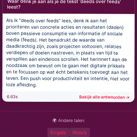
Waar denk je aan als je de tekst 'deeds over feeds'
leest?
Als ik "deeds over feeds" lees, denk ik aan het
prioriteren van concrete acties en resultaten (daden)
boven passieve consumptie van informatie of sociale
media (feeds). Het benadrukt de waarde van
daadkrachtig zijn, zoals projecten voltooien, relaties
verdiepen of doelen nastreven, in plaats van tijd te
verspillen aan eindeloos scrollen. Het herinnert aan de
noodzaak om bewust om te gaan met digitale prikkels
en te focussen op wat écht betekenis toevoegt aan het
leven. Een push voor productiviteit en intentie, niet voor
loze afleiding.
6.63s
Bekijk alle antwoorden →
🌍 Andere talen:
Engels
Noors