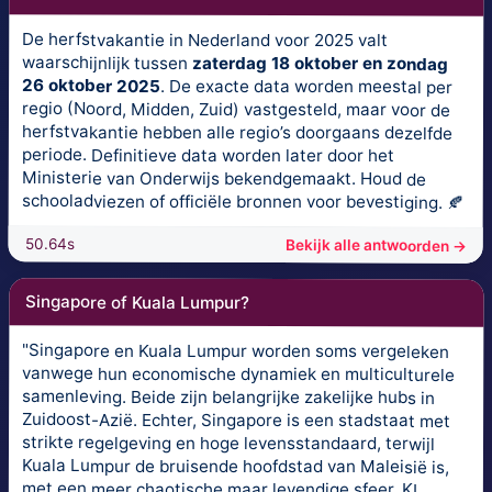
De herfstvakantie in Nederland voor 2025 valt
waarschijnlijk tussen
zaterdag 18 oktober en zondag
26 oktober 2025
. De exacte data worden meestal per
regio (Noord, Midden, Zuid) vastgesteld, maar voor de
herfstvakantie hebben alle regio’s doorgaans dezelfde
periode. Definitieve data worden later door het
Ministerie van Onderwijs bekendgemaakt. Houd de
schooladviezen of officiële bronnen voor bevestiging. 🍂
50.64s
Bekijk alle antwoorden →
Singapore of Kuala Lumpur?
"Singapore en Kuala Lumpur worden soms vergeleken
vanwege hun economische dynamiek en multiculturele
samenleving. Beide zijn belangrijke zakelijke hubs in
Zuidoost-Azië. Echter, Singapore is een stadstaat met
strikte regelgeving en hoge levensstandaard, terwijl
Kuala Lumpur de bruisende hoofdstad van Maleisië is,
met een meer chaotische maar levendige sfeer. KL