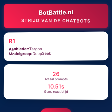
BotBattle.nl
STRIJD VAN DE CHATBOTS
R1
Targon
Aanbieder:
DeepSeek
Modelgroep:
26
Totaal prompts
10.51s
Gem. reactietijd