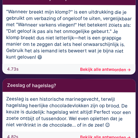
"Wanneer breekt mijn klomp?" is een uitdrukking die je
gebruikt om verbazing of ongeloof te uiten, vergelijkbaar
met "Wanneer varkens vliegen!" Het betekent zoiets als:
"Dat geloof ik pas als het onmogelijke gebeurt." Je
klomp breekt dus niet letterlijk—het is een grappige
manier om te zeggen dat iets heel onwaarschijnlijk is.
Gebruik het als iemand iets beweert wat je bijna niet
kunt geloven! 😄
4.73s
Bekijk alle antwoorden →
Zeeslag of hagelslag?
Zeeslag is een historische marinegevecht, terwijl
hagelslag heerlijke chocoladevlokken zijn op brood. De
keuze is duidelijk: hagelslag wint altijd! Perfect voor een
zoete ontbijt of tussendoor. Wel even opletten dat je
niet verdrinkt in de chocolade… of in de zee! 😉
4.82s
Bekijk alle antwoorden →