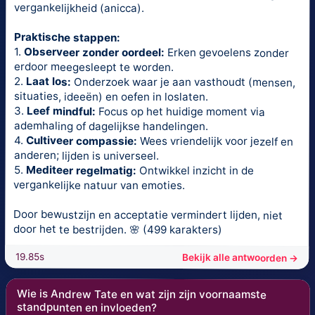
vergankelijkheid (anicca).
Praktische stappen:
1.
Observeer zonder oordeel:
Erken gevoelens zonder
erdoor meegesleept te worden.
2.
Laat los:
Onderzoek waar je aan vasthoudt (mensen,
situaties, ideeën) en oefen in loslaten.
3.
Leef mindful:
Focus op het huidige moment via
ademhaling of dagelijkse handelingen.
4.
Cultiveer compassie:
Wees vriendelijk voor jezelf en
anderen; lijden is universeel.
5.
Mediteer regelmatig:
Ontwikkel inzicht in de
vergankelijke natuur van emoties.
Door bewustzijn en acceptatie vermindert lijden, niet
door het te bestrijden. 🌸 (499 karakters)
19.85s
Bekijk alle antwoorden →
Wie is Andrew Tate en wat zijn zijn voornaamste
standpunten en invloeden?