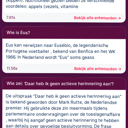
(kippen). Nutritioneel gezien bieden ze verschillende
voordelen: appels (vezels, vitamine
7.61s
Bekijk alle antwoorden →
Wie is Eus?
Eus kan verwijzen naar Eusébio, de legendarische
Portugese voetballer , bekend van Benfica en het WK
1966. In Nederland wordt "Eus" soms geass
11.56s
Bekijk alle antwoorden →
Wie zei: 'Daar heb ik geen actieve herinnering aan'?
De uitspraak "Daar heb ik geen actieve herinnering aan"
is bekend geworden door Mark Rutte, de Nederlandse
premier. Hij gebruikte deze zin meermaals tijdens
parlementaire ondervragingen over de toeslagenaffaire
, waarbij hij aangaf geen actieve herinnering te hebben
aan details over gevoelige besluitvorming. De frase