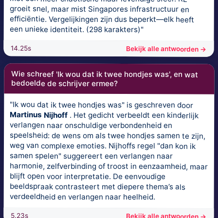
groeit snel, maar mist Singapores infrastructuur en
efficiëntie. Vergelijkingen zijn dus beperkt—elk heeft
een unieke identiteit. (298 karakters)"
14.25s
Bekijk alle antwoorden →
Wie schreef 'Ik wou dat ik twee hondjes was', en wat
bedoelde de schrijver ermee?
"Ik wou dat ik twee hondjes was" is geschreven door
Martinus Nijhoff
. Het gedicht verbeeldt een kinderlijk
verlangen naar onschuldige verbondenheid en
speelsheid: de wens om als twee hondjes samen te zijn,
weg van complexe emoties. Nijhoffs regel "dan kon ik
samen spelen" suggereert een verlangen naar
harmonie, zelfverbinding of troost in eenzaamheid, maar
blijft open voor interpretatie. De eenvoudige
beeldspraak contrasteert met diepere thema’s als
verdeeldheid en verlangen naar heelheid.
5.23s
Bekijk alle antwoorden →