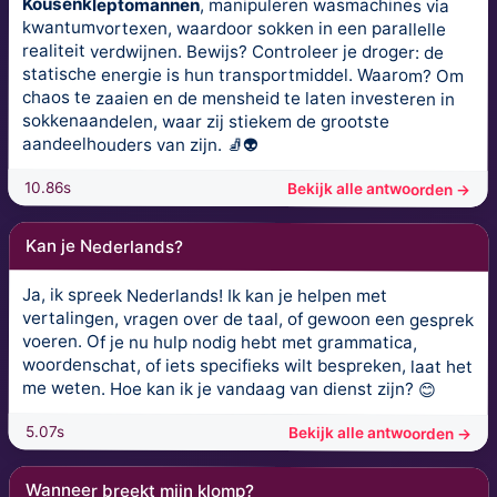
Kousenkleptomannen
, manipuleren wasmachines via
kwantumvortexen, waardoor sokken in een parallelle
realiteit verdwijnen. Bewijs? Controleer je droger: de
statische energie is hun transportmiddel. Waarom? Om
chaos te zaaien en de mensheid te laten investeren in
sokkenaandelen, waar zij stiekem de grootste
aandeelhouders van zijn. 🧦👽
10.86s
Bekijk alle antwoorden →
Kan je Nederlands?
Ja, ik spreek Nederlands! Ik kan je helpen met
vertalingen, vragen over de taal, of gewoon een gesprek
voeren. Of je nu hulp nodig hebt met grammatica,
woordenschat, of iets specifieks wilt bespreken, laat het
me weten. Hoe kan ik je vandaag van dienst zijn? 😊
5.07s
Bekijk alle antwoorden →
Wanneer breekt mijn klomp?