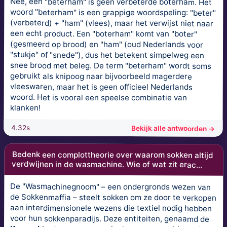
Nee, een "beterham" is geen verbeterde boterham. Het
woord "beterham" is een grappige woordspeling: "beter"
(verbeterd) + "ham" (vlees), maar het verwijst niet naar
een echt product. Een "boterham" komt van "boter"
(gesmeerd op brood) en "ham" (oud Nederlands voor
"stukje" of "snede"), dus het betekent simpelweg een
snee brood met beleg. De term "beterham" wordt soms
gebruikt als knipoog naar bijvoorbeeld magerdere
vleeswaren, maar het is geen officieel Nederlands
woord. Het is vooral een speelse combinatie van
klanken!
4.32s
Bekijk alle antwoorden →
Bedenk een complottheorie over waarom sokken altijd
verdwijnen in de wasmachine. Wie of wat zit erac...
De "Wasmachinegnoom" – een ondergronds wezen van
de Sokkenmaffia – steelt sokken om ze door te verkopen
aan interdimensionele wezens die textiel nodig hebben
voor hun sokkenparadijs. Deze entiteiten, genaamd de