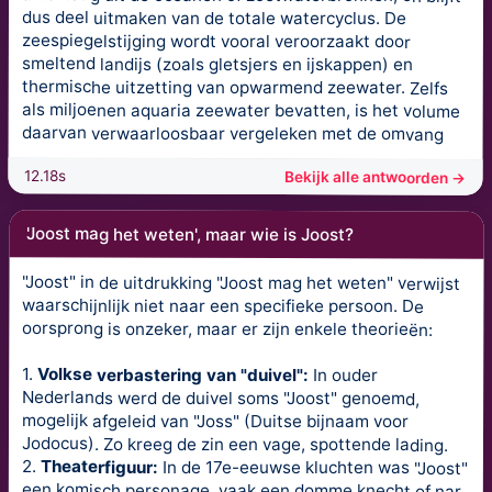
dus deel uitmaken van de totale watercyclus. De
zeespiegelstijging wordt vooral veroorzaakt door
smeltend landijs (zoals gletsjers en ijskappen) en
thermische uitzetting van opwarmend zeewater. Zelfs
als miljoenen aquaria zeewater bevatten, is het volume
daarvan verwaarloosbaar vergeleken met de omvang
12.18s
Bekijk alle antwoorden →
'Joost mag het weten', maar wie is Joost?
"Joost" in de uitdrukking "Joost mag het weten" verwijst
waarschijnlijk niet naar een specifieke persoon. De
oorsprong is onzeker, maar er zijn enkele theorieën:
1.
Volkse verbastering van "duivel":
In ouder
Nederlands werd de duivel soms "Joost" genoemd,
mogelijk afgeleid van "Joss" (Duitse bijnaam voor
Jodocus). Zo kreeg de zin een vage, spottende lading.
2.
Theaterfiguur:
In de 17e-eeuwse kluchten was "Joost"
een komisch personage, vaak een domme knecht of nar,