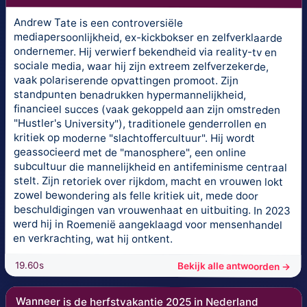
Andrew Tate is een controversiële
mediapersoonlijkheid, ex-kickbokser en zelfverklaarde
ondernemer. Hij verwierf bekendheid via reality-tv en
sociale media, waar hij zijn extreem zelfverzekerde,
vaak polariserende opvattingen promoot. Zijn
standpunten benadrukken hypermannelijkheid,
financieel succes (vaak gekoppeld aan zijn omstreden
"Hustler's University"), traditionele genderrollen en
kritiek op moderne "slachtoffercultuur". Hij wordt
geassocieerd met de "manosphere", een online
subcultuur die mannelijkheid en antifeminisme centraal
stelt. Zijn retoriek over rijkdom, macht en vrouwen lokt
zowel bewondering als felle kritiek uit, mede door
beschuldigingen van vrouwenhaat en uitbuiting. In 2023
werd hij in Roemenië aangeklaagd voor mensenhandel
en verkrachting, wat hij ontkent.
19.60s
Bekijk alle antwoorden →
Wanneer is de herfstvakantie 2025 in Nederland