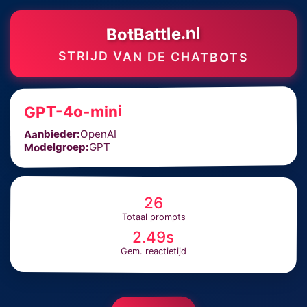
BotBattle.nl
STRIJD VAN DE CHATBOTS
GPT-4o-mini
OpenAI
Aanbieder:
GPT
Modelgroep:
26
Totaal prompts
2.49s
Gem. reactietijd