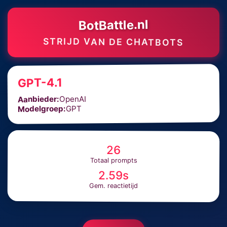
BotBattle.nl
STRIJD VAN DE CHATBOTS
GPT-4.1
OpenAI
Aanbieder:
GPT
Modelgroep:
26
Totaal prompts
2.59s
Gem. reactietijd