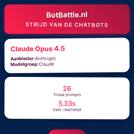
BotBattle.nl
STRIJD VAN DE CHATBOTS
Claude Opus 4.5
Anthropic
Aanbieder:
Claude
Modelgroep:
26
Totaal prompts
5.33s
Gem. reactietijd