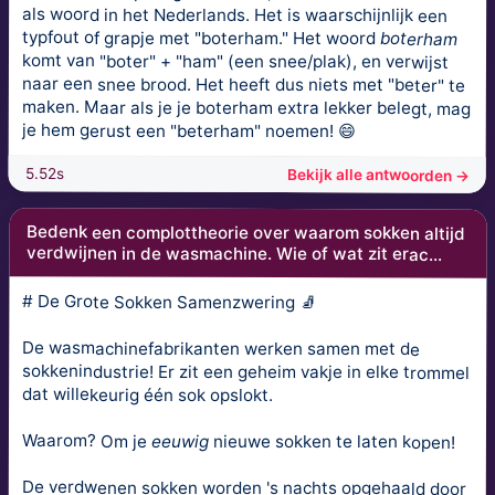
als woord in het Nederlands. Het is waarschijnlijk een
typfout of grapje met "boterham." Het woord
boterham
komt van "boter" + "ham" (een snee/plak), en verwijst
naar een snee brood. Het heeft dus niets met "beter" te
maken. Maar als je je boterham extra lekker belegt, mag
je hem gerust een "beterham" noemen! 😄
5.52s
Bekijk alle antwoorden →
Bedenk een complottheorie over waarom sokken altijd
verdwijnen in de wasmachine. Wie of wat zit erac...
# De Grote Sokken Samenzwering 🧦
De wasmachinefabrikanten werken samen met de
sokkenindustrie! Er zit een geheim vakje in elke trommel
dat willekeurig één sok opslokt.
Waarom? Om je
eeuwig
nieuwe sokken te laten kopen!
De verdwenen sokken worden 's nachts opgehaald door