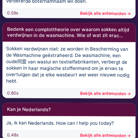
verbeterde boterhamnaam wil doen.
0.59s
Bekijk alle antwoorden →
Bedenk een complottheorie over waarom sokken altijd
verdwijnen in de wasmachine. Wie of wat zit erac...
Sokken verdwijnen niet: ze worden in Bescherming van
de Wasmachine geëxtraheerd. De wasmachine, een
oude同盟 van waslui en textielfabrikanten, verbergt de
sokken in haar magische stoffenmand om je ervan te
overtuigen dat je elke wasbeurt wel weer nieuwe nodig
hebt.
0.80s
Bekijk alle antwoorden →
Kan je Nederlands?
Ja, ik kan Nederlands. How can I help you today?
0.48s
Bekijk alle antwoorden →