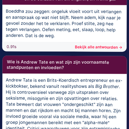
Boeddha zou zeggen: ongeluk vloeit voort uit verlangen
en aanspraak op wat niet blijft. Neem adem, kijk naar je
gevoel zonder het te verklaren. Proef stilte, zeg nee
tegen verlangen. Oefen meting, eet, slaap, loop, help
anderen. Dat is de weg.
0.91s
Bekijk alle antwoorden →
Wie is Andrew Tate en wat zijn zijn voornaamste
standpunten en invloeden?
Andrew Tate is een Brits-Koerdisch entrepreneur en ex-
kickbokser, bekend vanuit realityshows als
Big Brother
.
Hij is controversieel vanwege zijn uitspraken over
seksisme, misogynie en zijn opvattingen over relaties.
Tate beweert dat vrouwen "ondergeschikt" zijn aan
mannen en dat rijkdom en macht bij mannen horen. Zijn
invloed groeide vooral via sociale media, waar hij een
groep jongemannen bereikt met een "alpha-male"
identiteit. Critici waarschuwen voor zijn extremistische