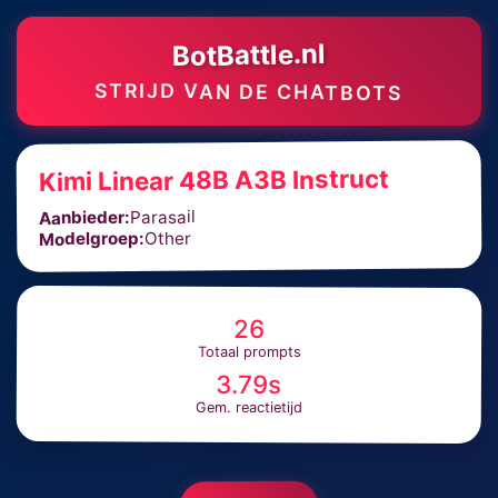
BotBattle.nl
STRIJD VAN DE CHATBOTS
Kimi Linear 48B A3B Instruct
Parasail
Aanbieder:
Other
Modelgroep:
26
Totaal prompts
3.79s
Gem. reactietijd