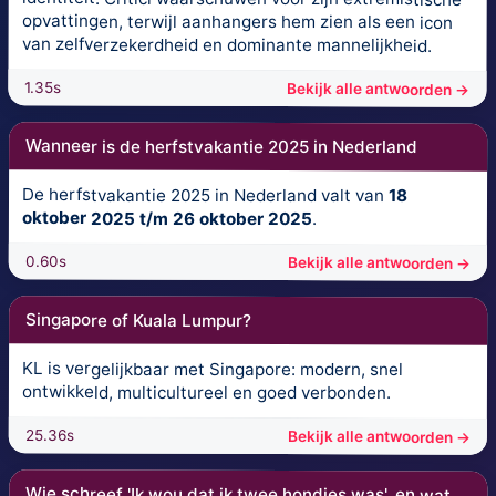
opvattingen, terwijl aanhangers hem zien als een icon
van zelfverzekerdheid en dominante mannelijkheid.
1.35s
Bekijk alle antwoorden →
Wanneer is de herfstvakantie 2025 in Nederland
De herfstvakantie 2025 in Nederland valt van
18
oktober 2025 t/m 26 oktober 2025
.
0.60s
Bekijk alle antwoorden →
Singapore of Kuala Lumpur?
KL is vergelijkbaar met Singapore: modern, snel
ontwikkeld, multicultureel en goed verbonden.
25.36s
Bekijk alle antwoorden →
Wie schreef 'Ik wou dat ik twee hondjes was', en wat