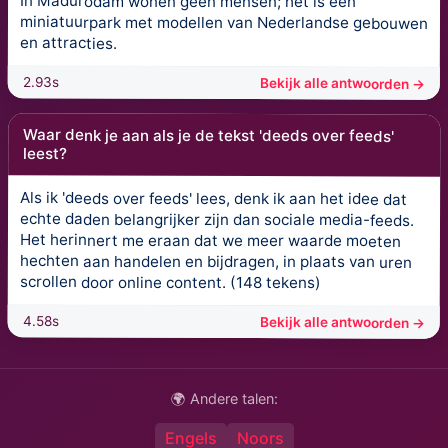
In Madurodam wonen geen mensen; het is een
miniatuurpark met modellen van Nederlandse gebouwen
en attracties.
2.93s
Bekijk alle antwoorden →
Waar denk je aan als je de tekst 'deeds over feeds'
leest?
Als ik 'deeds over feeds' lees, denk ik aan het idee dat
echte daden belangrijker zijn dan sociale media-feeds.
Het herinnert me eraan dat we meer waarde moeten
hechten aan handelen en bijdragen, in plaats van uren
scrollen door online content. (148 tekens)
4.58s
Bekijk alle antwoorden →
🌍 Andere talen:
Engels
Noors