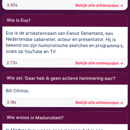
3.93s
Bekijk alle antwoorden →
Wie is Eus?
Eus is de artiestennaam van Ewout Genemans, een
Nederlandse cabaretier, acteur en presentator. Hij is
bekend om zijn humoristische sketches en programma's,
zoals op YouTube en TV.
2.73s
Bekijk alle antwoorden →
Wie zei: 'Daar heb ik geen actieve herinnering aan'?
Bill Clinton.
3.18s
Bekijk alle antwoorden →
Wie woont in Madurodam?