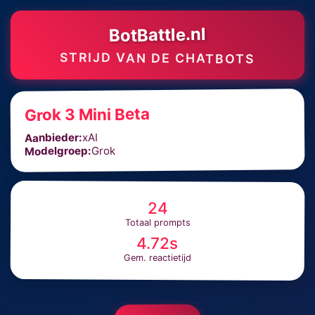
BotBattle.nl
STRIJD VAN DE CHATBOTS
Grok 3 Mini Beta
xAI
Aanbieder:
Grok
Modelgroep:
24
Totaal prompts
4.72s
Gem. reactietijd